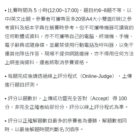
▪ 比賽時間為 5 小時(12:00~17:00)，題目約6~8題不等，以
中/英文出題。參賽者可攜帶至多20張A4大小雙面印刷之參
考資料及紙本字典在競賽時參考。但不可攜帶機器可讀寫的
任何軟體或資料，亦不可攜帶自己的電腦、終端機、手機、
電子辭典或隨身碟，並嚴禁使用行動電話及呼叫器，以免干
擾其他隊伍作答，現場不提供網路連線，亦不得用任何方法
上網查詢資料，違者將取消參賽資格。
▪ 每題完成後請透過線上評分程式（Online-Judge），上傳
進行題目評測。
▪ 評分以題數計，上傳成功暨完全答對（Accept）得 100
分，非完全正確者給部份分，評分以線上評分程式為準。
▪ 評分以正確解題數目最多的參賽者為優勝，解題數相同
時，以最後解題時間判斷名次順序。