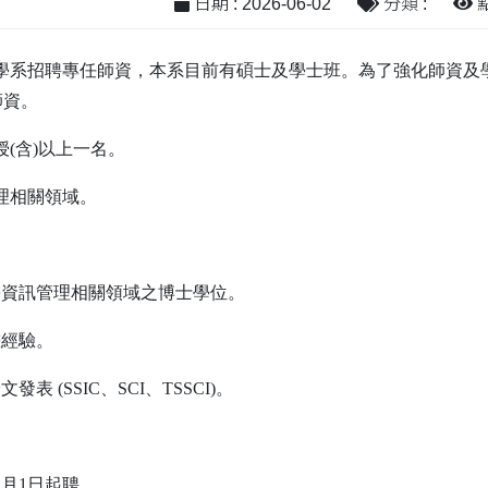
日期 : 2026-06-02
分類 :
點
學系招聘專任師資，本系目前有碩士及學士班。為了強化師資及
師資。
(含)以上一名。
理相關領域。
學資訊管理相關領域之博士學位。
畫經驗。
表 (SSIC、SCI、TSSCI)。
2月1日起聘。