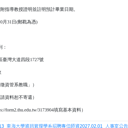
檢附指導教授證明並註明預計畢業日期。
0月31日(郵戳為憑)
到：
屯區臺灣大道四段1727號
收
應徵資管系教職」）
申請資料恕不寄還）
/form2.thu.edu.tw/3173904填寫基本資料）
313_東海大學資訊管理學系招聘專任師資2027.02.01_人事室公告版