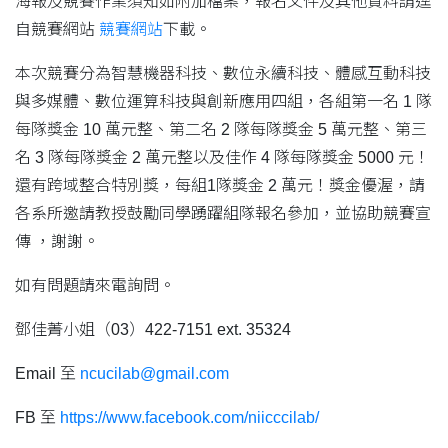
海報及競賽作業須知如附加檔案，報名文件及其他資料請逕
自競賽網站
競賽網站
下載。
本次競賽分為智慧機器科技、數位永續科技、體感互動科技
與多媒體、數位運算科技與創新應用四組，各組第一名 1 隊
每隊獎金 10 萬元整、第二名 2 隊每隊獎金 5 萬元整、第三
名 3 隊每隊獎金 2 萬元整以及佳作 4 隊每隊獎金 5000 元！
還有跨域整合特別獎，每組1隊獎金 2 萬元！獎金優渥，請
各系所邀請教授鼓勵同學踴躍組隊報名參加，並協助競賽宣
傳 ，謝謝。
如有問題請來電詢問。
鄧佳菁小姐（03）422-7151 ext. 35324
Email 至
ncucilab@gmail.com
FB 至
https://www.facebook.com/niicccilab/