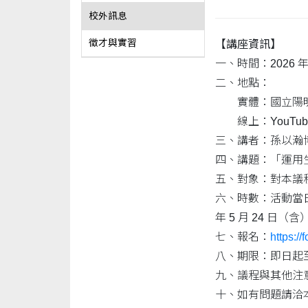
校外訊息
徵才與實習
【講座資訊】
一、時間：2026 年 5
二、地點：
實體：國立陽明交
線上：YouTub
三、講者：孫以瀚
四、講題：「運用
五、對象：對本議
六、時數：活動當日
年 5 月 24 
七、報名：
https:
八、期限：即日起至 2
九、議程與其他注
十、如有問題請洽