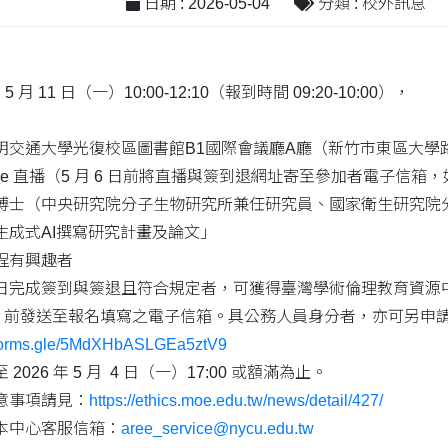
日期 : 2026-05-04
分類 : 校外訊息
 月 11 日（一）10:00-12:10（報到時間 09:20-10:00），
通大學光復校區圖書館B1國際會議廳A廳（新竹市東區大學路1
e 直播（5 月 6 日前將直播與簽到退網址寄至參加者電子信箱，如
博士（中央研究院分子生物研究所兼任研究員、國家衛生研究院
生成式AI撰寫研究計畫及論文」
程有興趣者
完成簽到與簽退且符合規定者，可獲得臺灣學術倫理教育資源中心研
日（含）前發送至報名填寫之電子信箱。具公務人員身分者，亦可另申請
//forms.gle/5MdXHbASLGEa5ztV9
026 年 5 月 4 日（一）17:00 或額滿為止。
意事項請見：
https://ethics.moe.edu.tw/news/detail/427/
本中心客服信箱：
aree_service@nycu.edu.tw