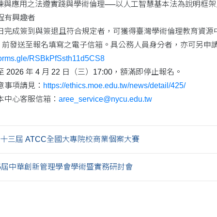
訓練與應用之法遵實踐與學術倫理──以人工智慧基本法為說明框架
程有興趣者
完成簽到與簽退且符合規定者，可獲得臺灣學術倫理教育資源中心研
日（含）前發送至報名填寫之電子信箱。具公務人員身分者，亦可另申請
/forms.gle/RSBkPfSsth11d5CS8
026 年 4 月 22 日（三）17:00，額滿即停止報名。
意事項請見：
https://ethics.moe.edu.tw/news/detail/425/
本中心客服信箱：
aree_service@nycu.edu.tw
第二十三屆 ATCC全國大專院校商業個案大賽
第15屆中華創新管理學會學術暨實務研討會