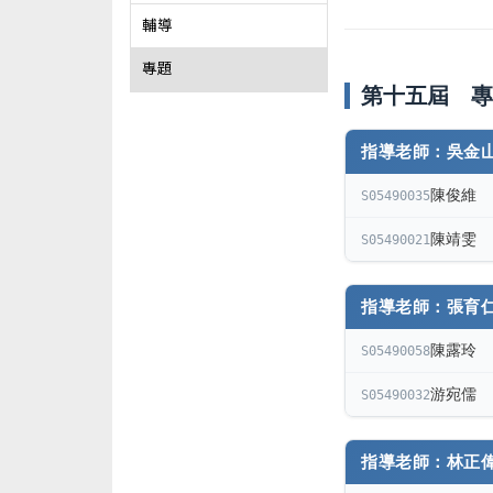
輔導
專題
第十五屆 專
指導老師：吳金
陳俊維
S05490035
陳靖雯
S05490021
指導老師：張育
陳露玲
S05490058
游宛儒
S05490032
指導老師：林正