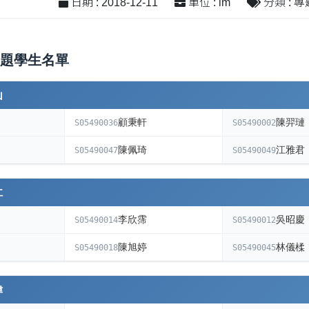
日期 : 2018-12-11
單位 : im
分類 : 專
題學生名單
山
顧秉軒
陳羿璉
S05490036
S05490002
陳佩琦
江雅君
S05490047
S05490049
仁
李欣霈
吳昭慶
S05490014
S05490012
陳旭婷
林儀楺
S05490018
S05490045
偉