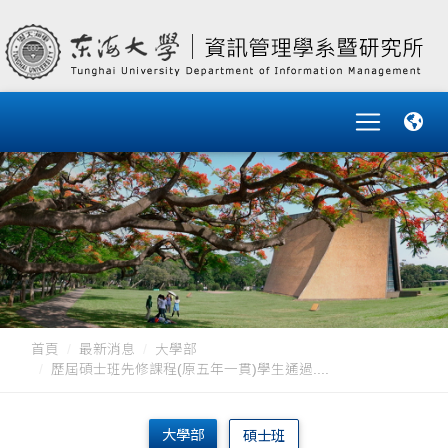
首頁
最新消息
大學部
歷屆碩士班先修課程(原五年一貫)學生通過....
大學部
碩士班