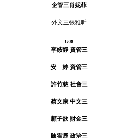
企管三肖妮菲
外文三張雅昕
G08
李姲靜
資管三
安 婷 資管三
許竹慈 社會三
蔡文康 中文三
顧子歆 財金三
陳宥辰 政治三