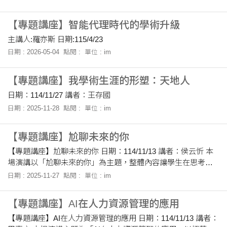
【專題講座】智能代理時代的學術升級
主講人:羅亦斯 日期:115/4/23
日期 : 2026-05-04
點閱 :
單位 : im
【專題講座】我學術生涯的形塑：天地人
日期：114/11/27 講者：王存國
日期 : 2025-11-28
點閱 :
單位 : im
【專題講座】尬聊未來的你
【專題講座】尬聊未來的你 日期：114/11/13 講者：侯云忻 本
場演講以「尬聊未來的你」為主題，整體內容讓學生在思考未
來時獲得全新的視角與方法。在聽完講者的分享後，學生特別
日期 : 2025-11-27
點閱 :
單位 : im
有感的是，講者以清晰的方式指出「未來焦慮」的三個主要來
源─不知道要做什麼、害怕犯錯、以及外界的期待。學生原本以
【專題講座】AI在人力資源管理的應用
為自己的焦慮來自能力不足，但透過這場演講，他才發現更多
時候是資訊不透明、自我懷疑與他人期望造成的。這讓學生感
【專題講座】AI在人力資源管理的應用 日期：114/11/13 講者：