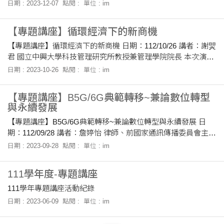
計思考，亦稱為設計思維（Design Thinking），是一種以人為
主、永續學習力的人才。本講座將幫助參
日期 : 2023-12-07
點閱 :
單位 : im
本的解決問題方法論。強調從人的需求出發，尋找創新的解決
方案，並創造更多可能性。設計思考的過程包括同理心、確認
【專題講座】循環經濟下的新商機
問題、創意動腦、製作原型以及實際測試。 講者與中興大學與
國光國小合作，推動了「五感綠旱興」與「天使巡綠」等計
【專題講座】循環經濟下的新商機 日期：112/10/26 講者：謝焸
畫。除了一般小朋友也為身障小孩設計的活動。透過特別設計
君 國立中興大學科技管理研究所教授兼管理學院院長 本次演講
的河川觸覺教材，讓盲人小朋友也能透過觸覺了解河川淨化的
以循環經濟和商機為主，演講中提到3R是什麼、何謂循環經
日期 : 2023-10-26
點閱 :
單位 : im
過程。同時，他們也進行了，針對極重多障身心障礙的小朋友
濟、循環經濟的商機、五大循環經濟的應用，循環經濟七大商
業模式、未來產業的樣貌、企業應該怎麼改變；估計，到了
【專題講座】B5G/6G典範轉移~兼論數位轉型
2050年中低收入國家的廢棄物總量至少較2016年增加40%，是
與永續發展
全球人口預期鄒長率的2倍多之多，同時也遠高於成熟市場國
【專題講座】B5G/6G典範轉移~兼論數位轉型與永續發展 日
家，廢棄物管理最大的商機可望來自新興市場，一般成熟的國
期：112/09/28 講者：詹婷怡 律師、前國家通訊傳播委員會主任
家都不會去製造，所以透過再生物替代原物料，資源再生與修
委員 本次講座以數位轉型與永續發展為主，介紹了科技倫
復，採用以舊換新、創新設計以及永續發展，可以讓企業有效
日期 : 2023-09-28
點閱 :
單位 : im
理、法律規範、全球宏觀趨勢提出的五大關鍵方向、衛星通訊
使用資源，並
是如何納入5G/B5G、5G十大產業有哪些、衛星通訊介紹、數
111學年度-專題講座
位轉型效益、2050年如何做到零淨碳排量、Web 1.0到Web 3.0
的發展；演講中提到了4G改變生活，5G改變世界以行動通訊技
111學年專題講座活動紀錄
術的演進，從1G網路演進成了現在的5G網路，而由於6G網路
日期 : 2023-06-09
點閱 :
單位 : im
的待開發，所以6G網路則是介紹了未來的願景與服務場景。由