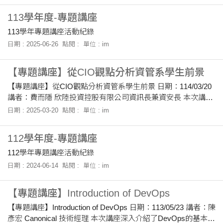
術在學術場域中的應用與風險。 楊智傑教授透過實例說明AI生
113學年度-專題講座
成內容可能引發的法律與倫理爭議，並分享國內外相關案例，
使同學們了解到即使AI能協助寫作，創作責任仍由使用者承
113學年專題講座活動紀錄
擔。此外，老師也介紹AI在翻譯、潤稿與文獻搜尋的實用性，
日期 : 2025-06-26
點閱 :
單位 : im
提醒學生不能完全仰賴工具，更應保有查證與判斷能力。 透過
本次講座學生不僅了解AI使用的界線與規範，也
【專題講座】從CIO觀點分析資管系學生前景
【專題講座】從CIO觀點分析資管系學生前景 日期：114/03/20
講者：費而隱 欣陸投資控股有限公司資訊長兼資安長 本次講座
探討資訊管理與創新資訊服務的發展，聚焦企業數位轉型與技
日期 : 2025-03-20
點閱 :
單位 : im
術應用的關鍵議題。內容涵蓋 CIO 在企業經營中的角色，強調
技術發展不僅影響 IT 部門，也與組織營運、策略決策及市場競
112學年度-專題講座
爭力密切相關。企業須具備資料治理與 AI 應用能力，以確保決
策的準確性與效率，並透過 DevOps 模式提升系統穩定性與靈
112學年專題講座活動紀錄
活性。此外，低程式碼（Low-Code）與 SaaS 平台降低技術門
日期 : 2024-06-14
點閱 :
單位 : im
檻，使企業能更迅速適應市場變化。 Gamma 與 GPT 技術的
【專題講座】Introduction of DevOps
【專題講座】Introduction of DevOps 日期：113/05/23 講者：陳
彥宏 Canonical 技術經理 本次講座深入介紹了DevOps的基本概