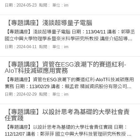
念和應用，指出DevOps的目的是解決開發人員與維運人員之間
日期 : 2024-05-23
點閱 :
單位 : im
的協作問題與提高軟體工程品質。評估公司軟體工程品質的三
大指標包括開發時間、部屬時間（Lead time）和失敗率。這些
【專題講座】淺談超導量子電腦
指標有助於衡量從開發到部屬過程中的效率和準確性。 講者指
出DevOps雖無最佳文化模式，但開放討論和溝通是關鍵特質。
【專題講座】淺談超導量子電腦 日期：113/04/11 講者：郭華丞
開發和維運人員需共同討論，可以提前發現並解決潛在問題，
國立中興大學物理學系暨奈米科學研究所教授 講座介紹超導量
降低上線風險和成本。持續整合的好處包括確保每次修改的
子電腦議題。台灣已自產5台量子位元的量子電腦，而Google成
日期 : 2024-04-11
點閱 :
單位 : im
功製造53台量子位元的量子電腦，計算能力超越傳統超級電
腦。量子電腦在材料方面，包括超導體、離子和光子，其中超
【專題講座】資管在ESG浪潮下的賽道紅利-
導體穩定性高且噪音較低，在計算方面具有顯著優勢。 以目前
AIoT科技減碳應用實務
的技術來說，難以縮小量子電腦的體積，未來可能朝向資料中
【專題講座】資管在ESG浪潮下的賽道紅利-AIoT科技減碳應用
心發展。此外，量子電腦的處理器QPU需避免環境因素干擾以
實務 日期：113/02/29 講者：賴孟君 精誠資訊股份有限公司技
確保運算行與計算正確。 各廠商採用不同晶片排列方式，如
術處處長 本次活動講座探討ESG（環境、社會、公司治理）與
IBM採蜂巢狀、Google用網狀排列。量子位元之間透過耦合器
日期 : 2024-02-29
點閱 :
單位 : im
永續發展的關聯。ESG已成為評估企業永續發展的重要指標。
全球碳交易市場發展迅速，2021年交易額超過2000億美元。
【專題講座】以設計思考為基礎的大學社會責
ESG評級影響外資與法人投資，並影響企業競爭力。碳關稅/碳
任實踐
邊境調整機制（CBAM）的實施，以及品牌客戶對供應鏈的嚴
【專題講座】以設計思考為基礎的大學社會責任實踐 日期：
格要求，促使企業提出碳中和目標。 各國正積極推動綠色能源
112/12/07 講者：鄭菲菲 國立中興大學科技管理研究所教授 設
技術創新，應對氣候變遷。實現這些目標需要具備多元、自