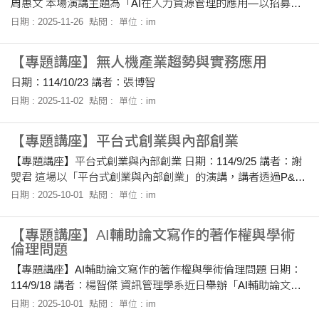
到放心，也了解到原來許多人都在面對同樣的情緒壓力。 在討
周惠文 本場演講主題為「AI在人力資源管理的應用—以招募為
論「未來的選擇難題」時，講者將方向分為技能導向、興趣導
例」，由周惠文教授主講，內容聚焦人工智慧如何重塑企業人
日期 : 2025-11-26
點閱 :
單位 : im
向、專業導向與影響力導向等類型。這讓學生第一次意識到，
資運作與決策模式。講者從資訊科技與企業轉型談起，說明
未來並非只有單
AI、雲端與大數據已成為組織營運核心，並推動招募、訓練、
【專題講座】無人機產業趨勢與實務應用
績效到薪酬管理的全面革新。以招募流程為例，AI能運用自然
語言處理與語義比對分析履歷，提高候選人篩選效率並降低人
日期：114/10/23 講者：張博智
為偏差。然而，教授也提醒，AI在人資應用的最大挑戰在於公
日期 : 2025-11-02
點閱 :
單位 : im
平性與透明度，若訓練資料含有偏見，AI可能放大歧視，因此
資料治理與演算法稽核至關重要。演講亦以IBM與高盛案例，展
【專題講座】平台式創業與內部創業
示企
【專題講座】平台式創業與內部創業 日期：114/9/25 講者：謝
焸君 這場以「平台式創業與內部創業」的演講，講者透過P&G
從「研發」（R&D）轉向「連結與開發」（C&D）的案例，讓
日期 : 2025-10-01
點閱 :
單位 : im
同學們看到企業如果能突破封閉思維，善用外部的創意與資
源，就能大幅提升創新的效率與成果。像GE、Siemens與
【專題講座】AI輔助論文寫作的著作權與學術
Google這樣的大企業，也都是靠著群眾共創平台或跨界合作，
倫理問題
打造出更具彈性與廣度的創新生態圈，這讓同學們體會到平台
【專題講座】AI輔助論文寫作的著作權與學術倫理問題 日期：
策略並不是網路產業的專利，而是各種產業都能運用的共好模
114/9/18 講者：楊智傑 資訊管理學系近日舉辦「AI輔助論文寫
式。 在談到「內部創業」時，讓同學們印象很深刻的一點是：
作的著作權與學術倫理問題」專題演講，邀請國立雲林科技大
它強調在組織內也要像企業家一樣行
日期 : 2025-10-01
點閱 :
單位 : im
學科技法律所楊智傑教授蒞臨指導，帶領同學們深入了解AI技