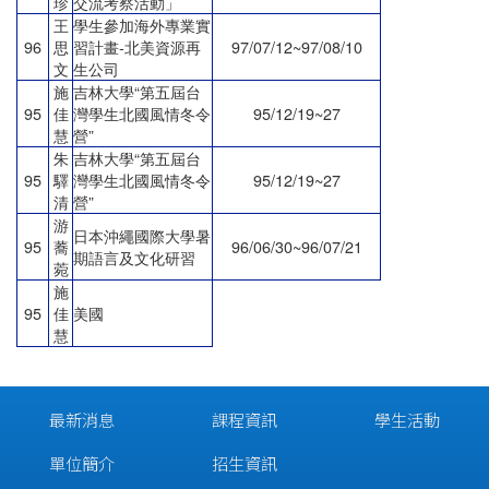
珍
交流考察活動」
王
學生參加海外專業實
96
思
習計畫
-
北美資源再
97/07/12~97/08/10
文
生公司
施
吉林大學
“
第五屆台
95
佳
灣學生北國風情冬令
95/12/19~27
慧
營
”
朱
吉林大學
“
第五屆台
95
驛
灣學生北國風情冬令
95/12/19~27
清
營
”
游
日本沖繩國際大學暑
95
蕎
96/06/30~96/07/21
期語言及文化研習
菀
施
95
佳
美國
慧
最新消息
課程資訊
學生活動
單位簡介
招生資訊