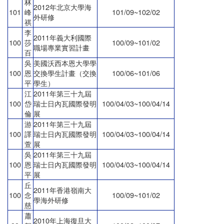
林
2012年北京大學海
101
峰
101/09~102/02
外研修
祺
李
2011年義大利國際
100
莎
100/09~101/02
職場專業實習計畫
百
吳
美國沃西本恩大學學
100
恩
交換學生計畫（交換
100/06~101/06
平
學生）
江
2011年第三十九屆
100
岱
瑞士日內瓦國際發明
100/04/03~100/04/14
倫
展
游
2011年第三十九屆
100
譯
瑞士日內瓦國際發明
100/04/03~100/04/14
萱
展
吳
2011年第三十九屆
100
恩
瑞士日內瓦國際發明
100/04/03~100/04/14
平
展
丘
2011年香港嶺南大
100
念
100/09~101/02
學海外研修
慈
蕭
2010年上海復旦大