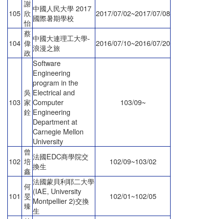
謝
中國人民大學 2017
105
欣
2017/07/02~2017/07/08
國際暑期學校
怡
蔡
中國大連理工大學-
104
偉
2016/07/10~2016/07/20
浪漫之旅
政
Software
Engineering
program in the
吳
Electrical and
103
家
Computer
103/09~
銓
Engineering
Department at
Carnegie Mellon
University
曾
法國EDC商學院交
102
培
102/09~103/02
換生
鑫
法國蒙貝利耶二大學
何
(IAE, University
101
旻
102/01~102/05
Montpellier 2)交換
臻
生