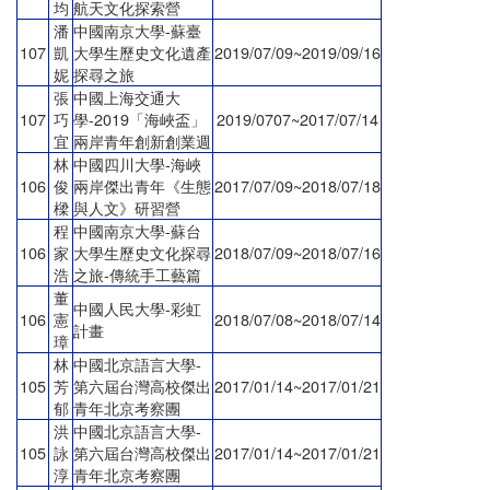
均
航天文化探索營
潘
中國南京大學-蘇臺
107
凱
大學生歷史文化遺產
2019/07/09~2019/09/16
妮
探尋之旅
張
中國上海交通大
107
巧
學-2019「海峽盃」
2019/0707~2017/07/14
宜
兩岸青年創新創業週
林
中國四川大學-海峽
106
俊
兩岸傑出青年《生態
2017/07/09~2018/07/18
樑
與人文》研習營
程
中國南京大學-蘇台
106
家
大學生歷史文化探尋
2018/07/09~2018/07/16
浩
之旅-傳統手工藝篇
董
中國人民大學-彩虹
106
憲
2018/07/08~2018/07/14
計畫
璋
林
中國北京語言大學-
105
芳
第六屆台灣高校傑出
2017/01/14~2017/01/21
郁
青年北京考察團
洪
中國北京語言大學-
105
詠
第六屆台灣高校傑出
2017/01/14~2017/01/21
淳
青年北京考察團