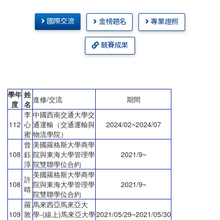
國際交流
金榜題名
專業證照
競賽成果
學年
姓
進修/交流
期間
度
名
李
中國西南交通大學交
112
心
通運輸（交通運輸與
2024/02~2024/07
蜜
物流學院）
曾
美國羅格斯大學商學
108
鈺
院與東海大學管理學
2021/9~
淳
院雙聯學位合約
美國羅格斯大學商學
許
108
院與東海大學管理學
2021/9~
晴
院雙聯學位合約
羅
馬來西亞馬來亞大
109
敦
學-(線上)馬來亞大學
2021/05/29~2021/05/30