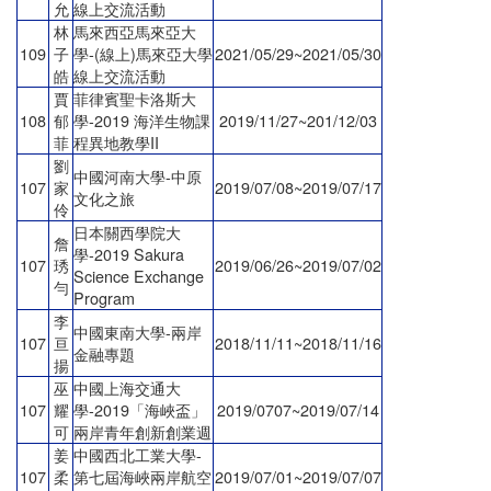
允
線上交流活動
林
馬來西亞馬來亞大
109
子
學-(線上)馬來亞大學
2021/05/29~2021/05/30
皓
線上交流活動
賈
菲律賓聖卡洛斯大
108
郁
學-2019 海洋生物課
2019/11/27~201/12/03
菲
程異地教學II
劉
中國河南大學-中原
107
家
2019/07/08~2019/07/17
文化之旅
伶
日本關西學院大
詹
學-2019 Sakura
107
琇
2019/06/26~2019/07/02
Science Exchange
勻
Program
李
中國東南大學-兩岸
107
亘
2018/11/11~2018/11/16
金融專題
揚
巫
中國上海交通大
107
耀
學-2019「海峽盃」
2019/0707~2019/07/14
可
兩岸青年創新創業週
姜
中國西北工業大學-
107
柔
第七屆海峽兩岸航空
2019/07/01~2019/07/07