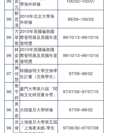
99
賀
100/02~100/07
學海外研修
元
鄭
2010年北京大學海
99
思
99/09~100/02
外研修
漢
方
2010年英國倫敦國
99
翠
際發明展及英國年度
99/10/13~99/10/16
鶯
發明獎
林
2010年英國倫敦國
99
姿
際發明展及英國年度
99/10/13~99/10/16
菁
發明獎
施
韓國啟明大學交換學
97
佳
97/09~98/02
生計畫（交換學生）
慧
詹
廈門大學第六屆「閩
96
宇
97/07/06~97/07/15
南文化研習夏令營」
婷
黃
96
友
大陸復旦大學研修
97/09~98/02
蓉
洪
上海復旦大學第五屆
96
偉
「上海夜未眠
-
學生
97/06/30~97/07/08