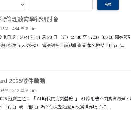
搜尋
臺灣學術倫理教育學術研討會
點閱 : 484
單位 : im
大安區忠孝東路三段1號億光大樓2樓） 會議議程：請點此查看 報名連結：https:/....
Award 2025徵件啟動
點閱 : 542
單位 : im
主題： 「 AI 時代的完美體驗 」 AI 應用離不開實際場景，用戶體驗決定成敗！ 各行各業渴望透過 AI 做些
「好用」或「能用」嗎？你渴望透過AI改變世界嗎？特....