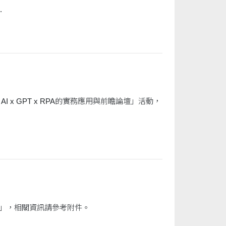
.
x GPT x RPA的實務應用與前瞻論壇」活動，
「第七屆2024法遵科技與電腦稽核專題競賽 - 邁向智慧新未來，由 AI 賦能到創新體驗」，相關資訊請參考附件。