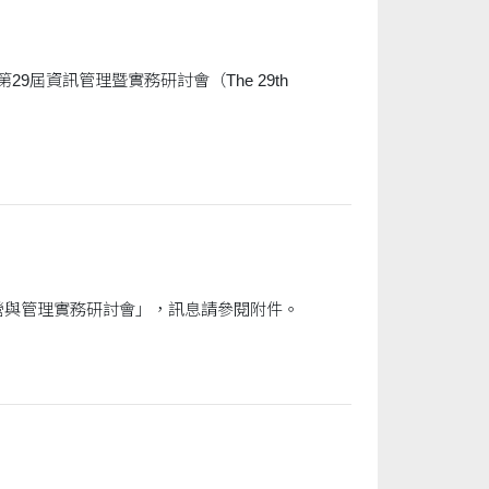
9屆資訊管理暨實務研討會（The 29th
國立臺北商業大學訂於113年12月13日(五)辦理「2024國立臺北商業大學學術論壇-經營與管理實務研討會」，訊息請參閱附件。