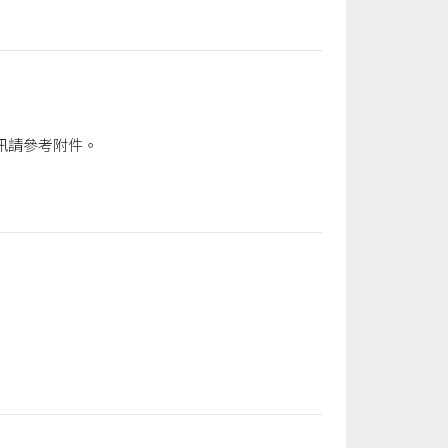
元智大學管理學院承辦「2024年中華民國科技管理學會年會暨論文研討會」，詳細資訊請參考附件。