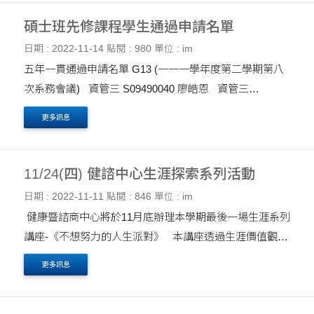
碩士班先修課程學生通過申請名單
日期 : 2022-11-14
點閱 : 980
單位 : im
五年一貫通過申請名單 G13 (一一一學年度第二學期第八
次系務會議) 資管三 S09490040 廖皓恩 資管三
S09490044 邱逸淳 行政三 S09540034 蔡振祥 統計三
更多訊息
S08521219 廖佩宇 ....
11/24(四) 健諮中心生涯探索系列活動
日期 : 2022-11-11
點閱 : 846
單位 : im
健康暨諮商中心將於11月底辦理本學期最後一場生涯系列
講座-《不想努力的人生派對》 本講座透過生涯價值觀探
索、優勢覺察與生命經驗整理，帶領同學們前往自己想要
更多訊息
的未來! 活動資訊如下: ....