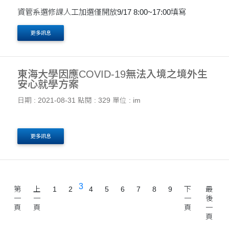
資管系選修課人工加選僅開放9/17 8:00~17:00填寫
更多訊息
東海大學因應COVID-19無法入境之境外生
安心就學方案
日期 : 2021-08-31
點閱 : 329
單位 : im
更多訊息
3
第
上
1
2
4
5
6
7
8
9
下
最
一
一
一
後
頁
頁
頁
一
頁