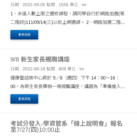
日期 : 2022-09-05
點閱 : 1556
單位 : im
1、未達人數上限之選修課程，請同學自行於網路加選(第
二階段)111/09/14(三)以前上網選課。 2、網路加選二階段
皆未選到下列課程，系辦人工加選採線上登記。 必修
更多訊息
課：9/5(一)~9/9(五)下午5點止。(....
9/8 新生家長親職講座
日期 : 2022-08-18
點閱 : 809
單位 : im
健康暨諮商中心將於 9／8（週四）下午 14：00～16：
00，為新生家長舉辦一場親職講座，講題為「準備進入人
生下個階段嗎？大學的意義與挑戰」（詳細資訊如附
更多訊息
檔）。 此次講座是讓新生家長更認識東海的一個重要契
機， ....
考試分發入-學資管系「線上說明會」報名
至7/27(四)10:00止