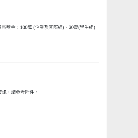
國立屏東大學管理學院舉辦「第二屆永續經營與創新管理國際研討會」論文徵稿相關資訊，請參考附件。