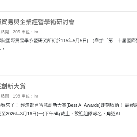
際貿易與企業經營學術研討會
點閱 : 205
單位 : im
院國際貿易學系暨研究所訂於115年5月5日(二)舉辦「第二十屆國際貿
件。
慧創新大賞
點閱 : 198
單位 : im
賽最高獎金：100萬 (企業及國際組)、30萬(學生組)
2026年3月16日(一)下午5時截止，歡迎組隊報名，角逐AI....