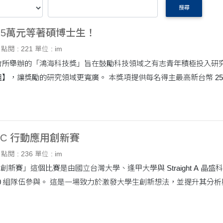
搜尋
25萬元等著碩博士生！
點閱 : 221
單位 : im
會所舉辦的「鴻海科技獎」旨在鼓勵科技領域之有志青年積極投入研
】，讓獎勵的研究領域更寬廣。 本獎項提供每名得主最高新台幣 25&nb
MAIC 行動應用創新賽
點閱 : 236
單位 : im
用創新賽」這個比賽是由國立台灣大學、逢甲大學與 Straight A 晶盛科
00 組隊伍參與。 這是一場致力於激發大學生創新想法，並提升其分析與解