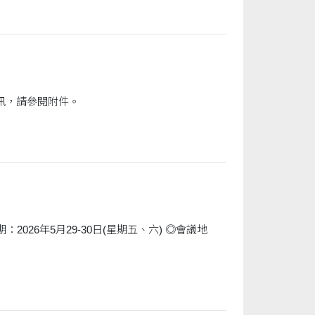
德明財經科技大學管理學院辦理「2026全國數位商管創能與實務應用研討會」徵稿資訊，請參閱附件。