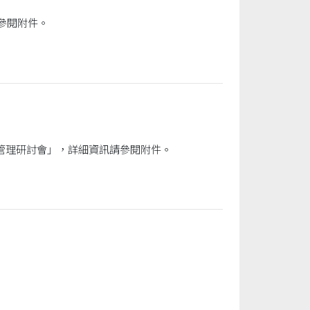
參閱附件。
國立臺北商業大學國際商務系舉辦「2026第二十五屆北商大學術論壇暨國際企業經營管理研討會」，詳細資訊請參閱附件。