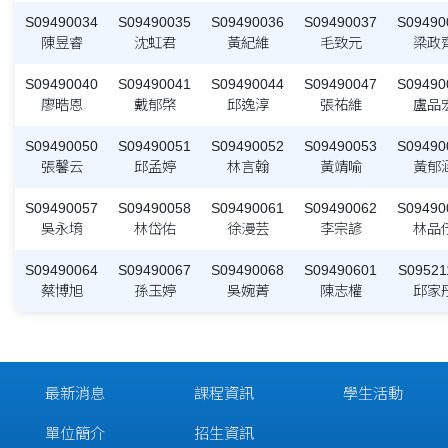
S09490034
S09490035
S09490036
S09490037
S09490
陳昱睿
沈虹君
黃紀維
毛致元
梁政
S09490040
S09490041
S09490044
S09490047
S09490
廖晧恩
戴郁棨
邱逸淳
張祐維
盧品
S09490050
S09490051
S09490052
S09490053
S09490
張馨云
邱孟婷
林言翰
黃靖喻
黃郁
S09490057
S09490058
S09490061
S09490062
S09490
吳永堉
林岱佑
徐漫芸
李宗諺
林品
S09490064
S09490067
S09490068
S09490601
S09521
蔡博旭
孫玉婷
吳婉菁
陳志權
邱家
最新消息
課程資訊
學生活動
單位簡介
招生資訊