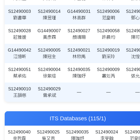
S12490003
S12490014
G14490031
S12490006
S1249
劉書華
陳昱瑾
林高群
范皇明
鄧心
S12490028
G14490007
S12490027
S12490058
S1249
莊雅媛
黃彥霖
顏靖珊
許晨均
陳可
G14490042
S12490005
S12490021
S12490019
S1249
江憶昕
陳冠全
林欣禹
劉采玲
沈惶
S12490051
S12490004
S12490035
S12490009
S1249
蔡承佑
徐紫瑄
陳珈妤
叢彣芮
張允
S12490010
S12490029
—
—
—
王韻慈
曾承斌
ITS Databases (115/1)
S12490040
S12490025
S12490035
S12490024
S12490
辛哲磊
吳又恩
陳珈妤
李旻翰
范皇