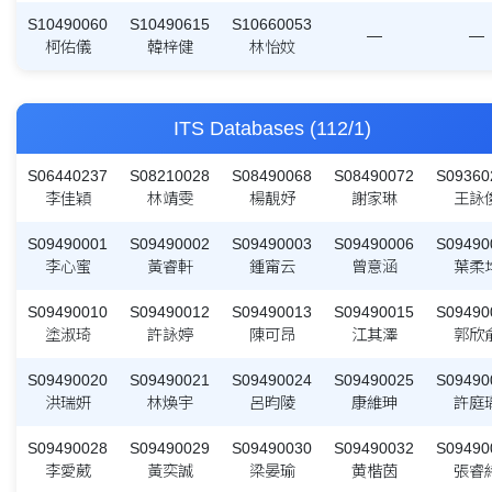
S10490060
S10490615
S10660053
—
—
柯佑儀
韓梓健
林怡妏
ITS Databases (112/1)
S06440237
S08210028
S08490068
S08490072
S09360
李佳穎
林靖雯
楊靚妤
謝家琳
王詠
S09490001
S09490002
S09490003
S09490006
S09490
李心蜜
黃睿軒
鍾甯云
曾意涵
葉柔
S09490010
S09490012
S09490013
S09490015
S09490
塗淑琦
許詠婷
陳可昂
江其澤
郭欣
S09490020
S09490021
S09490024
S09490025
S09490
洪瑞妍
林煥宇
呂昀陵
康維珅
許庭
S09490028
S09490029
S09490030
S09490032
S09490
李愛葳
黃奕誠
梁晏瑜
黄楷茵
張睿