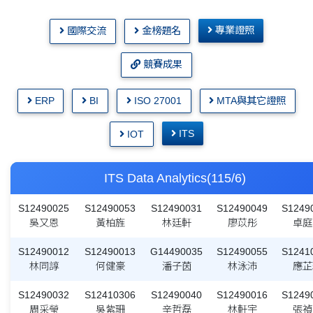
專業證照
國際交流
金榜題名
競賽成果
ERP
BI
ISO 27001
MTA與其它證照
ITS
IOT
ITS Data Analytics(115/6)
S12490025
S12490053
S12490031
S12490049
S1249
吳又恩
黃柏旌
林廷軒
廖苡彤
卓庭
S12490012
S12490013
G14490035
S12490055
S1241
林同諄
何健豪
潘子茵
林泳沛
應芷
S12490032
S12410306
S12490040
S12490016
S1249
周采瑩
吳紫珊
辛哲磊
林軒宇
張禎