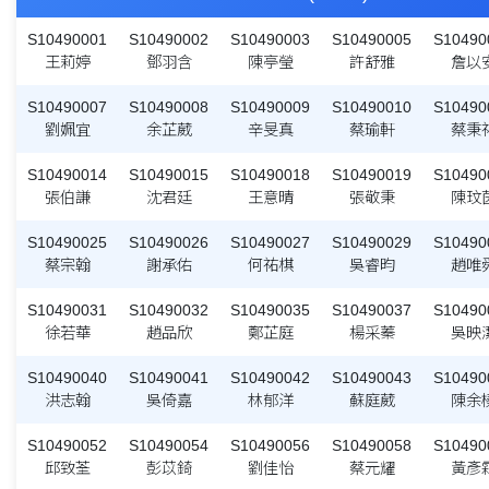
S10490001
S10490002
S10490003
S10490005
S10490
王莉婷
鄧羽含
陳亭瑩
許舒雅
詹以
S10490007
S10490008
S10490009
S10490010
S10490
劉姵宜
余芷葳
辛旻真
蔡瑜軒
蔡秉
S10490014
S10490015
S10490018
S10490019
S10490
張伯謙
沈君廷
王意晴
張敬秉
陳玟
S10490025
S10490026
S10490027
S10490029
S10490
蔡宗翰
謝承佑
何祐棋
吳睿昀
趙唯
S10490031
S10490032
S10490035
S10490037
S10490
徐若華
趙品欣
鄭芷庭
楊采蓁
吳映
S10490040
S10490041
S10490042
S10490043
S10490
洪志翰
吳倚嘉
林郁洋
蘇庭葳
陳余
S10490052
S10490054
S10490056
S10490058
S10490
邱致荃
彭苡錡
劉佳怡
蔡元耀
黃彥