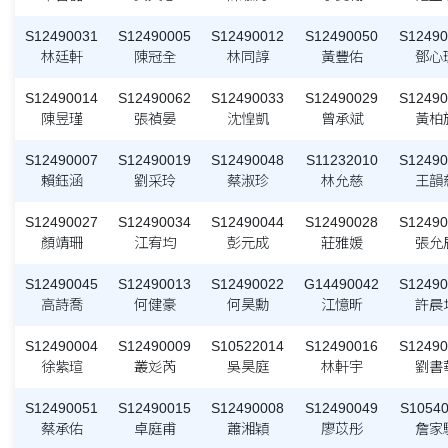
S12490031
S12490005
S12490012
S12490050
S12490
林廷軒
陳冠全
林同諄
黃豐佑
鄧心
S12490014
S12490062
S12490033
S12490029
S12490
陳昱瑾
張禎晏
沈惶凱
曾承斌
黃柏
S12490007
S12490019
S12490048
S11232010
S12490
賴鈺涵
劉采玲
蔡淑珍
林允慈
王韻
S12490027
S12490034
S12490044
S12490028
S12490
顏靖珊
江宥均
彭元成
莊雅媛
張允
S12490045
S12490013
S12490022
G14490042
S12490
高詩喬
何健豪
何昊勳
江憶昕
許晨
S12490004
S12490009
S10522014
S12490016
S12490
徐紫瑄
叢彣芮
吳昊庭
林軒宇
劉書
S12490051
S12490015
S12490008
S12490049
S10540
蔡承佑
卓庭甫
蕭湘穎
廖苡彤
詹家