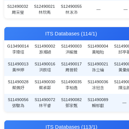
S12490032
S12490021
S12490055
—
—
周采瑩
林欣禹
林泳沛
ITS Databases (114/1)
G13490014
S11490002
S11490003
S11490004
S11490
李瑋瑄
游湘穎
洪榆雅
黃暄貽
邱亭
S11490013
S11490016
S11490017
S11490021
S11490
黃梓婷
洪辰瑄
周晉毅
孫立綸
黃彙
S11490028
S11490030
S11490035
S11490036
S11490
蔡佩妤
蔡承鄰
李柏逸
凃冠含
陳泓
S11490056
S11490072
S11490082
S11490089
—
張駿為
林芊睿
鄧家甄
賴郁叡
ITS Databases (113/1)