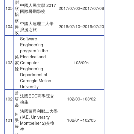
謝
中國人民大學 2017
105
欣
2017/07/02~2017/07/08
國際暑期學校
怡
蔡
中國大連理工大學-
104
偉
2016/07/10~2016/07/20
浪漫之旅
政
Software
Engineering
program in the
吳
Electrical and
103
家
Computer
103/09~
銓
Engineering
Department at
Carnegie Mellon
University
曾
法國EDC商學院交
102
培
102/09~103/02
換生
鑫
法國蒙貝利耶二大學
何
(IAE, University
101
旻
102/01~102/05
Montpellier 2)交換
臻
生