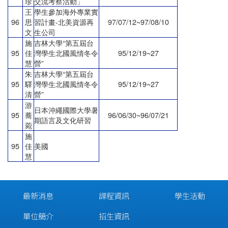
珍
交流考察活動」
王
學生參加海外專業實
96
思
習計畫
-
北美資源再
97/07/12~97/08/10
文
生公司
施
吉林大學
“
第五屆台
95
佳
灣學生北國風情冬令
95/12/19~27
慧
營
”
朱
吉林大學
“
第五屆台
95
驛
灣學生北國風情冬令
95/12/19~27
清
營
”
游
日本沖繩國際大學暑
95
蕎
96/06/30~96/07/21
期語言及文化研習
菀
施
95
佳
美國
慧
最新消息
課程資訊
學生活動
單位簡介
招生資訊