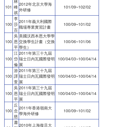
林
2012年北京大學海
101
峰
101/09~102/02
外研修
祺
李
2011年義大利國際
100
莎
100/09~101/02
職場專業實習計畫
百
吳
美國沃西本恩大學學
100
恩
交換學生計畫（交換
100/06~101/06
平
學生）
江
2011年第三十九屆
100
岱
瑞士日內瓦國際發明
100/04/03~100/04/14
倫
展
游
2011年第三十九屆
100
譯
瑞士日內瓦國際發明
100/04/03~100/04/14
萱
展
吳
2011年第三十九屆
100
恩
瑞士日內瓦國際發明
100/04/03~100/04/14
平
展
丘
2011年香港嶺南大
100
念
100/09~101/02
學海外研修
慈
蕭
2010年上海復旦大