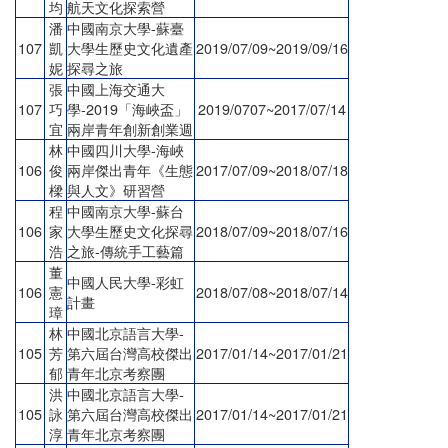
均
航天文化探索營
潘
中國南京大學-蘇臺
107
凱
大學生歷史文化遺產
2019/07/09~2019/09/16
妮
探尋之旅
張
中國上海交通大
107
巧
學-2019「海峽盃」
2019/0707~2017/07/14
宜
兩岸青年創新創業週
林
中國四川大學-海峽
106
俊
兩岸傑出青年《生態
2017/07/09~2018/07/18
樑
與人文》研習營
程
中國南京大學-蘇台
106
家
大學生歷史文化探尋
2018/07/09~2018/07/16
浩
之旅-傳統手工藝篇
董
中國人民大學-彩虹
106
憲
2018/07/08~2018/07/14
計畫
璋
林
中國北京語言大學-
105
芳
第六屆台灣高校傑出
2017/01/14~2017/01/21
郁
青年北京考察團
洪
中國北京語言大學-
105
詠
第六屆台灣高校傑出
2017/01/14~2017/01/21
淳
青年北京考察團