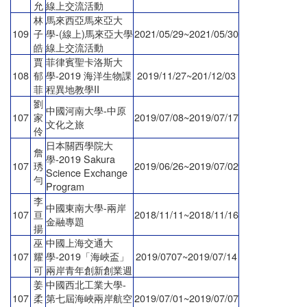
允
線上交流活動
林
馬來西亞馬來亞大
109
子
學-(線上)馬來亞大學
2021/05/29~2021/05/30
皓
線上交流活動
賈
菲律賓聖卡洛斯大
108
郁
學-2019 海洋生物課
2019/11/27~201/12/03
菲
程異地教學II
劉
中國河南大學-中原
107
家
2019/07/08~2019/07/17
文化之旅
伶
日本關西學院大
詹
學-2019 Sakura
107
琇
2019/06/26~2019/07/02
Science Exchange
勻
Program
李
中國東南大學-兩岸
107
亘
2018/11/11~2018/11/16
金融專題
揚
巫
中國上海交通大
107
耀
學-2019「海峽盃」
2019/0707~2019/07/14
可
兩岸青年創新創業週
姜
中國西北工業大學-
107
柔
第七屆海峽兩岸航空
2019/07/01~2019/07/07