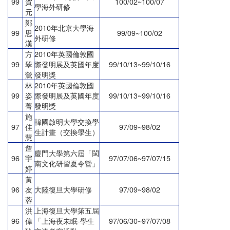
99
賀
100/02~100/07
學海外研修
元
鄭
2010年北京大學海
99
思
99/09~100/02
外研修
漢
方
2010年英國倫敦國
99
翠
際發明展及英國年度
99/10/13~99/10/16
鶯
發明獎
林
2010年英國倫敦國
99
姿
際發明展及英國年度
99/10/13~99/10/16
菁
發明獎
施
韓國啟明大學交換學
97
佳
97/09~98/02
生計畫（交換學生）
慧
詹
廈門大學第六屆「閩
96
宇
97/07/06~97/07/15
南文化研習夏令營」
婷
黃
96
友
大陸復旦大學研修
97/09~98/02
蓉
洪
上海復旦大學第五屆
96
偉
「上海夜未眠
-
學生
97/06/30~97/07/08