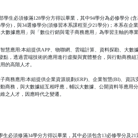
學部學生必須修滿128學分方得以畢業，其中94學分為必修學分 
4學分)，與34選修學分(須修習本系課程至少21學分)；本系在
與大數據應用」與「數位行銷與電子商務應用」為學習主軸的專
智慧應用:
本組提供APP、物聯網、雲端計算、資料探勘、大數據
出發點，透過雲端技術的應用進行虛擬與實體整合，與行動商務
應用的高階人才。
子商務應用:本組提供企業資源規劃(ERP)、企業智慧(BI)、資訊
行動商務，與大數據組互相呼應，輔以大數據、公開資料等應用
思維之人才，因應時代之變遷。
學生必須修滿34學分方得以畢業，其中必須包含13必修學分及21選