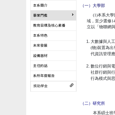
（一）大學部
本系簡介
(1)本系大
畢業門檻
域，至少選修1
教育目標及核心素養
立以「物聯網
本系特色
大數據與人工
未來發展
(物)裝置為
代資訊管理
設備器材
主任的話
數位行銷與電
社群行銷與
系所年度報告
行為模式與
獎助學金
（二）研究所
本系碩士班